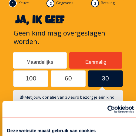
Keuze
Gegevens
Betaling
1
2
3
ja, ik geef
Geen kind mag overgeslagen
worden.
Maandelijks
Eenmalig
100
60
30
🎁 Met jouw donatie van 30 euro bezorg je één kind
de magie van pakjesavond.
ik geef een ander bedrag:
Deze website maakt gebruik van cookies