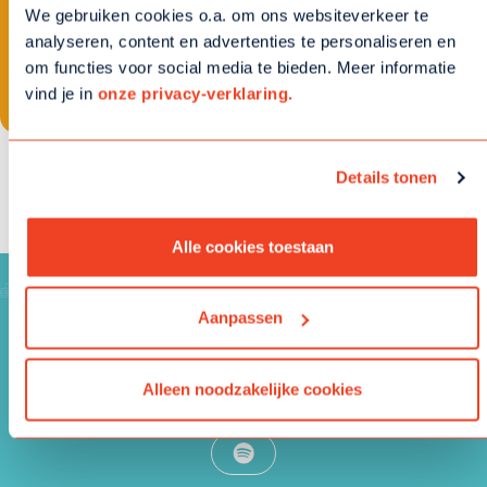
We gebruiken cookies o.a. om ons websiteverkeer te
analyseren, content en advertenties te personaliseren en
Volgende
om functies voor social media te bieden. Meer informatie
Zakelijk doneren?
vind je in
onze privacy-verklaring.
Door het invullen van dit formulier en het doneren aan Kinderhulp, ga ik
Details tonen
akkoord met de
privacyverklaring
.
Alle cookies toestaan
Aanpassen
VOLG KINDERHULP OP SOCIAL MEDIA
Alleen noodzakelijke cookies