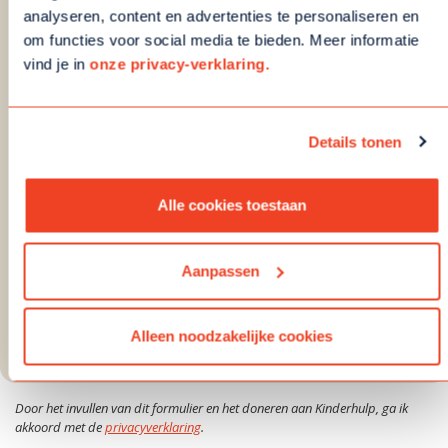
analyseren, content en advertenties te personaliseren en
Ja, ik wil meer weten over kinderarmoede in
om functies voor social media te bieden. Meer informatie
Nederland en hoe wij als organisatie kunnen
vind je in
onze privacy-verklaring.
bijdragen.
Betaalwijze
Details tonen
Alle cookies toestaan
Ik machtig om onderstaand bedrag maandelijks van de
rekening af te schrijven. De eerste termijn zal uiterlijk
binnen vier weken worden afgeschreven van de rekening.
Aanpassen
161
Wij doneren maandelijks
Alleen noodzakelijke cookies
Door het invullen van dit formulier en het doneren aan Kinderhulp, ga ik
akkoord met de
privacyverklaring
.